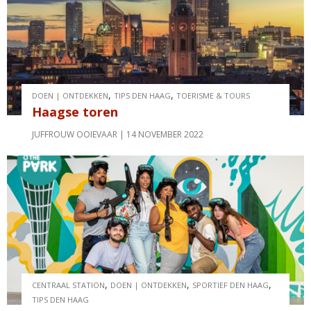
,
,
DOEN | ONTDEKKEN
TIPS DEN HAAG
TOERISME & TOURS
Haagse toren
JUFFROUW OOIEVAAR
14 NOVEMBER 2022
,
,
,
CENTRAAL STATION
DOEN | ONTDEKKEN
SPORTIEF DEN HAAG
TIPS DEN HAAG