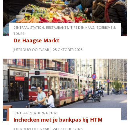
,
,
,
CENTRAAL STATION
RESTAURANTS
TIPS DEN HAAG
TOERISME &
TOURS
De Haagse Markt
JUFFROUW OOIEVAAR
25 OKTOBER 2025
,
CENTRAAL STATION
NIEUWS
Inchecken met je bankpas bij HTM
JUFFROUW OOIEVAAR
24 OKTOBER 2025