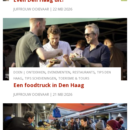
JUFFROUW OOIEVAAR
22 MEI 2026
,
,
,
DOEN | ONTDEKKEN
EVENEMENTEN
RESTAURANTS
TIPS DEN
,
,
HAAG
TIPS SCHEVENINGEN
TOERISME & TOURS
Een foodtruck in Den Haag
JUFFROUW OOIEVAAR
21 MEI 2026