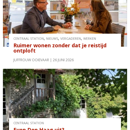
,
,
,
CENTRAAL STATION
NIEUWS
VERGADEREN
WERKEN
Ruimer wonen zonder dat je reistijd
ontploft
JUFFROUW OOIEVAAR
26 JUNI 2026
CENTRAAL STATION
Even Den Haag uit?