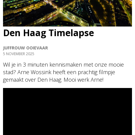
Den Haag Timelapse
JUFFROUW OOIEVAAR
5 NOVEMBER 2025
Wil je in 3 minuten kennismaken met onze mooie
stad? Arne Wossink heeft een prachtig filmpje
gemaakt over Den Haag. Mooi werk Arne!