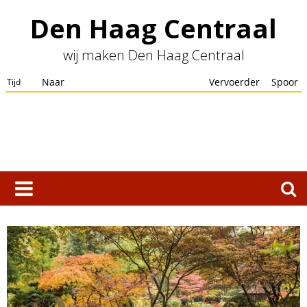
Skip
Den Haag Centraal
to
content
wij maken Den Haag Centraal
Zoeken
naar: