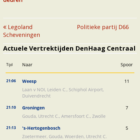
Post
Legoland
Politieke partij D66
Scheveningen
navigation
Actuele Vertrektijden DenHaag Centraal