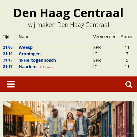
Skip
Den Haag Centraal
to
content
wij maken Den Haag Centraal
Zoeken
naar: