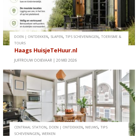
,
,
,
DOEN | ONTDEKKEN
SLAPEN
TIPS SCHEVENINGEN
TOERISME &
TOURS
Haags HuisjeTeHuur.nl
JUFFROUW OOIEVAAR
20 MEI 2026
,
,
,
CENTRAAL STATION
DOEN | ONTDEKKEN
NIEUWS
TIPS
,
SCHEVENINGEN
WERKEN