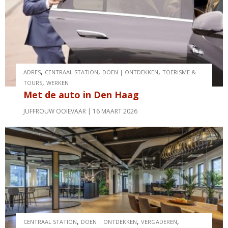
,
,
,
ADRES
CENTRAAL STATION
DOEN | ONTDEKKEN
TOERISME &
,
TOURS
WERKEN
Met de auto in Den Haag
JUFFROUW OOIEVAAR
16 MAART 2026
,
,
,
CENTRAAL STATION
DOEN | ONTDEKKEN
VERGADEREN