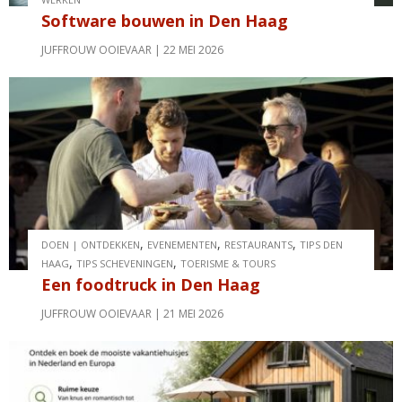
Software bouwen in Den Haag
JUFFROUW OOIEVAAR
22 MEI 2026
,
,
,
DOEN | ONTDEKKEN
EVENEMENTEN
RESTAURANTS
TIPS DEN
,
,
HAAG
TIPS SCHEVENINGEN
TOERISME & TOURS
Een foodtruck in Den Haag
JUFFROUW OOIEVAAR
21 MEI 2026