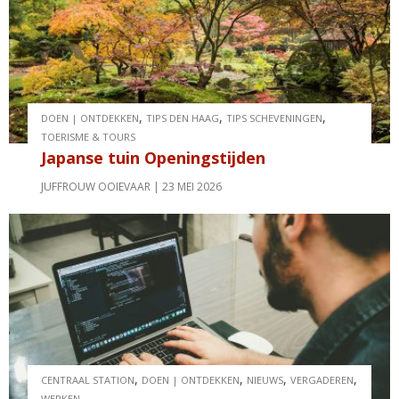
,
,
,
DOEN | ONTDEKKEN
TIPS DEN HAAG
TIPS SCHEVENINGEN
TOERISME & TOURS
Japanse tuin Openingstijden
JUFFROUW OOIEVAAR
23 MEI 2026
,
,
,
,
CENTRAAL STATION
DOEN | ONTDEKKEN
NIEUWS
VERGADEREN
WERKEN