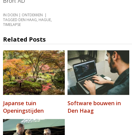
Bron: AD
IN
DOEN | ONTDEKKEN
TAGGED
DEN HAAG
,
HAGUE
,
TIMELAPSE
Related Posts
Japanse tuin
Software bouwen in
Openingstijden
Den Haag