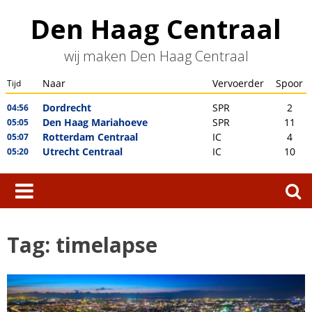
Skip
Den Haag Centraal
to
content
wij maken Den Haag Centraal
Zoeken
naar:
Tag:
timelapse