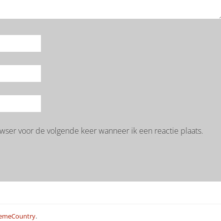
wser voor de volgende keer wanneer ik een reactie plaats.
emeCountry
.