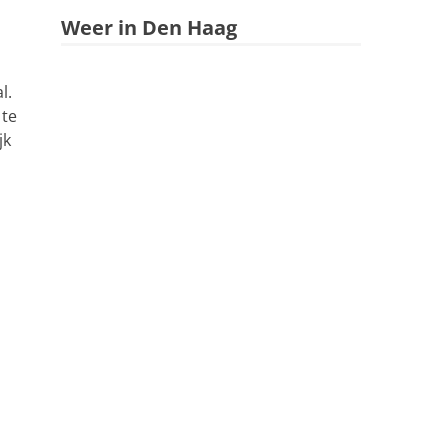
Weer in Den Haag
l.
 te
jk