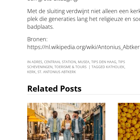
Met de sluiting verdwijnt niet alleen een k
plek die generaties lang het religieuze en 
badplaats.
Bronen:
https://nl.wikipedia.org/wiki/Antonius_Abtk
IN
ADRES
,
CENTRAAL STATION
,
MUSEA
,
TIPS DEN HAAG
,
TIPS
SCHEVENINGEN
,
TOERISME & TOURS
TAGGED
KATHOLIEK
,
KERK
,
ST. ANTONIUS ABTKERK
Related Posts