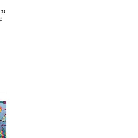
een
e