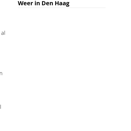
Weer in Den Haag
 al
en
l