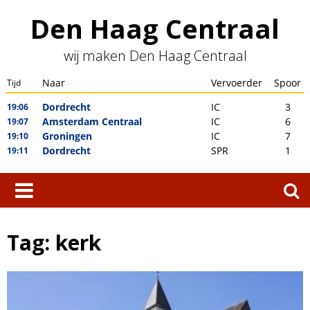
Skip
Den Haag Centraal
to
content
wij maken Den Haag Centraal
Zoeken
naar:
Tag:
kerk