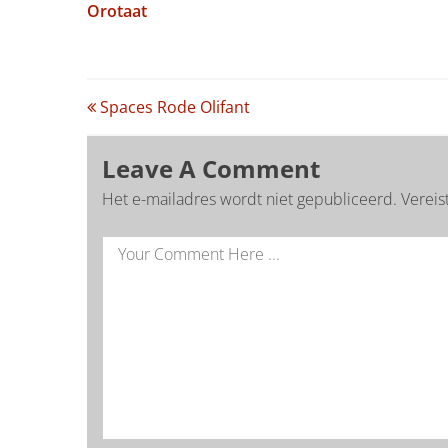
Orotaat
Post
Spaces Rode Olifant
navigation
Leave A Comment
Het e-mailadres wordt niet gepubliceerd.
Vereis