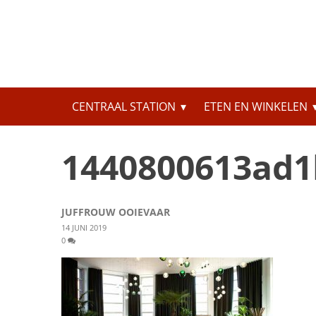
Skip
to
content
Zoeken
CENTRAAL STATION
ETEN EN WINKELEN
naar:
1440800613ad1
JUFFROUW OOIEVAAR
14 JUNI 2019
0