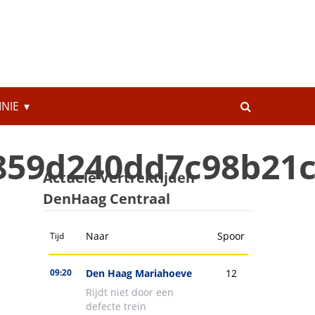
INIE
859d240dd7c98b21c
Actuele Vertrektijden
DenHaag Centraal