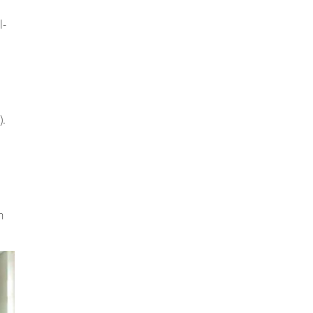
l-
).
n