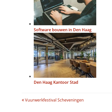
Software bouwen in Den Haag
Den Haag Kantoor Stad
Post
Vuurwerkfestival Scheveningen