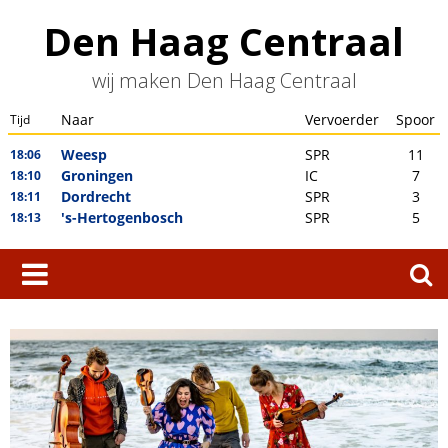
Skip
Den Haag Centraal
to
content
wij maken Den Haag Centraal
Zoeken
naar: