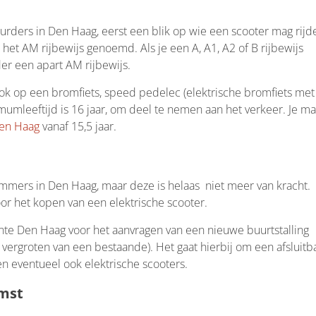
urders in Den Haag, eerst een blik op wie een scooter mag rijd
 het AM rijbewijs genoemd. Als je een A, A1, A2 of B rijbewijs
er een apart AM rijbewijs.
ook op een bromfiets, speed pedelec (elektrische bromfiets met
mumleeftijd is 16 jaar, om deel te nemen aan het verkeer. Je m
Den Haag
vanaf 15,5 jaar.
mmers in Den Haag, maar deze is helaas niet meer van kracht.
or het kopen van een elektrische scooter.
nte Den Haag voor het aanvragen van een nieuwe buurtstalling
vergroten van een bestaande). Het gaat hierbij om een afsluitb
n en eventueel ook elektrische scooters.
omst