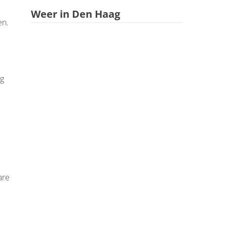
Weer in Den Haag
en.
ag
are