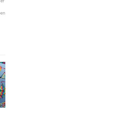
 er
een