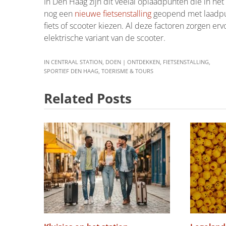
In Den Haag zijn dit veelal oplaadpunten die in het
nog een
nieuwe fietsenstalling
geopend met laadpun
fiets of scooter kiezen. Al deze factoren zorgen er
elektrische variant van de scooter.
IN
CENTRAAL STATION
,
DOEN | ONTDEKKEN
,
FIETSENSTALLING
,
SPORTIEF DEN HAAG
,
TOERISME & TOURS
Related Posts