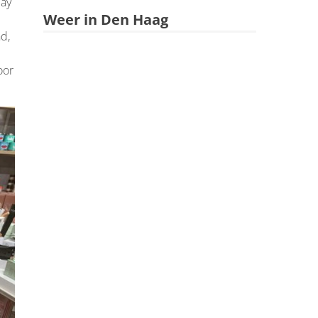
lay
Weer in Den Haag
d,
oor