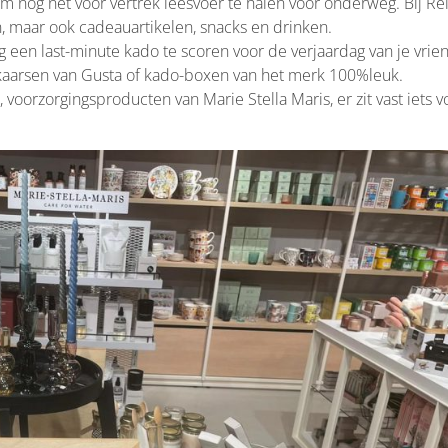
m nog net voor vertrek leesvoer te halen voor onderweg. Bij Re
n, maar ook cadeauartikelen, snacks en drinken.
 een last-minute kado te scoren voor de verjaardag van je vrien
kaarsen van Gusta of kado-boxen van het merk 100%leuk.
 voorzorgingsproducten van Marie Stella Maris, er zit vast iets v