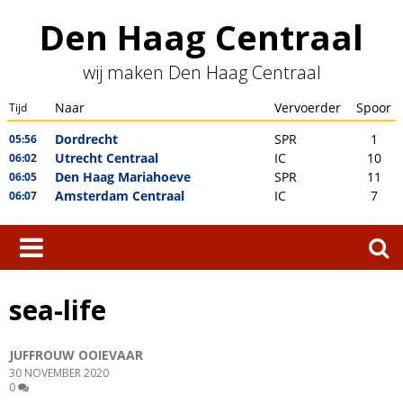
Skip
Den Haag Centraal
to
content
wij maken Den Haag Centraal
Zoeken
naar:
sea-life
JUFFROUW OOIEVAAR
30 NOVEMBER 2020
0