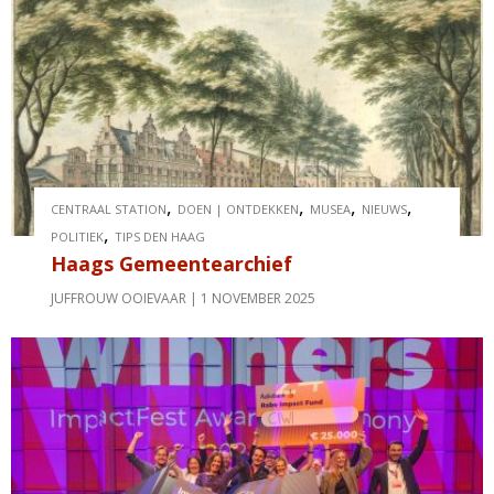
,
,
,
,
CENTRAAL STATION
DOEN | ONTDEKKEN
MUSEA
NIEUWS
,
POLITIEK
TIPS DEN HAAG
Haags Gemeentearchief
JUFFROUW OOIEVAAR
1 NOVEMBER 2025