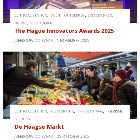
,
,
,
CENTRAAL STATION
DOEN | ONTDEKKEN
EVENEMENTEN
,
NIEUWS
VERGADEREN
The Hague Innovators Awards 2025
JUFFROUW OOIEVAAR
1 NOVEMBER 2025
,
,
,
CENTRAAL STATION
RESTAURANTS
TIPS DEN HAAG
TOERISME
& TOURS
De Haagse Markt
JUFFROUW OOIEVAAR
25 OKTOBER 2025