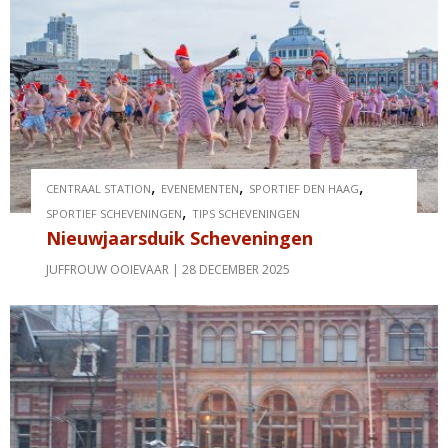
,
,
,
CENTRAAL STATION
EVENEMENTEN
SPORTIEF DEN HAAG
,
SPORTIEF SCHEVENINGEN
TIPS SCHEVENINGEN
Nieuwjaarsduik Scheveningen
JUFFROUW OOIEVAAR
28 DECEMBER 2025