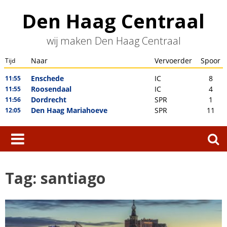
Skip
Den Haag Centraal
to
content
wij maken Den Haag Centraal
Zoeken
naar:
Tag:
santiago