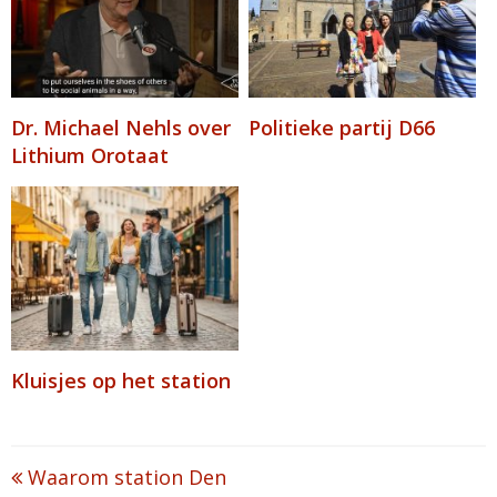
Dr. Michael Nehls over
Politieke partij D66
Lithium Orotaat
Kluisjes op het station
Post
Waarom station Den