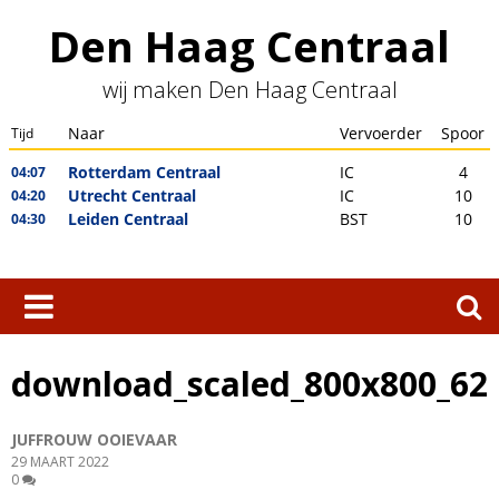
Skip
Den Haag Centraal
to
content
wij maken Den Haag Centraal
Zoeken
naar:
download_scaled_800x800_62
JUFFROUW OOIEVAAR
29 MAART 2022
0