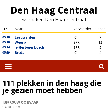
Skip
Den Haag Centraal
to
content
wij maken Den Haag Centraal
Zoeken
naar:
111 plekken in den haag die
je gezien moet hebben
JUFFROUW OOIEVAAR
1 APRIL 2019