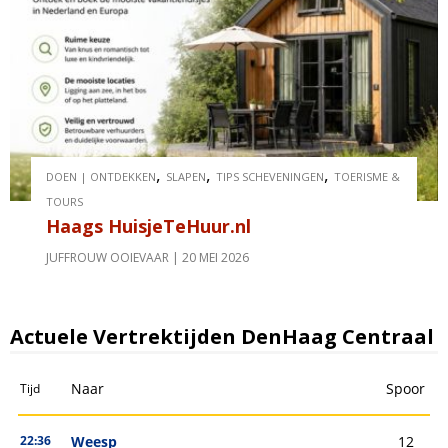
,
,
,
DOEN | ONTDEKKEN
SLAPEN
TIPS SCHEVENINGEN
TOERISME &
TOURS
Haags HuisjeTeHuur.nl
JUFFROUW OOIEVAAR
20 MEI 2026
Actuele Vertrektijden DenHaag Centraal