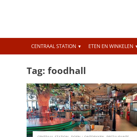
Skip
to
content
Zoeken
CENTRAAL STATION
ETEN EN WINKELEN
naar:
Tag:
foodhall
,
,
,
CENTRAAL STATION
DOEN | ONTDEKKEN
RESTAURANTS