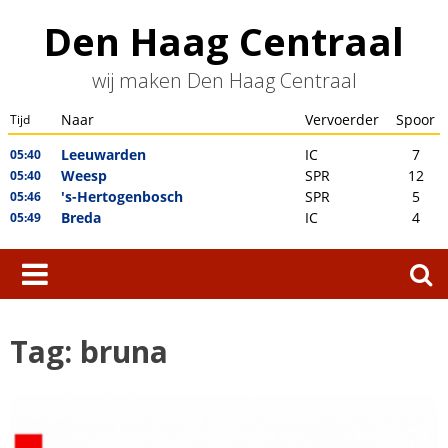
Skip
Den Haag Centraal
to
content
wij maken Den Haag Centraal
Zoeken
naar:
Tag:
bruna