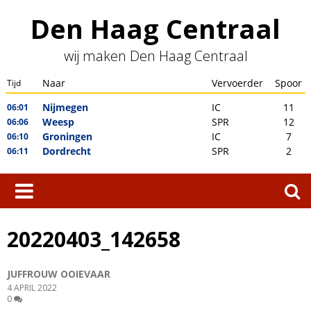
Skip
Den Haag Centraal
to
content
wij maken Den Haag Centraal
Zoeken
naar:
20220403_142658
JUFFROUW OOIEVAAR
4 APRIL 2022
0