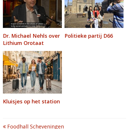
Dr. Michael Nehls over
Politieke partij D66
Lithium Orotaat
Kluisjes op het station
Post
Foodhall Scheveningen